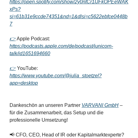
https://open.spotify.com/show/2y0ntCr1IJFkOPEeWAK
xPs?
si=61b31e9ccde74351&nd=1&dlsi=c5622ebfce0448b
7
👉
Apple Podcast:
https://podcasts.apple.com/de/podcast/junicorn-
talk/id1651694660
👉
YouTube:
https://www.youtube.com/@julia_stoetzel?
app=desktop
Dankeschön an unseren Partner
VARVANI GmbH
–
für die Zusammenarbeit, das Setup und die
professionelle Umsetzung!
📢 CFO, CEO, Head of IR oder Kapitalmarktexperte?