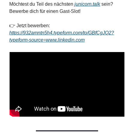
Möchtest du Teil des nächsten
junicorn.talk
sein?
Bewerbe dich für einen Gast-Slot!
👉 Jetzt bewerben:
https://932amntn5h4.typeform.com/to/GBfCgJQ2?
typeform-source=www.linkedin.com