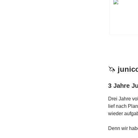
🦄
junico
3 Jahre J
Drei Jahre vo
lief nach Pla
wieder aufgab
Denn wir habe