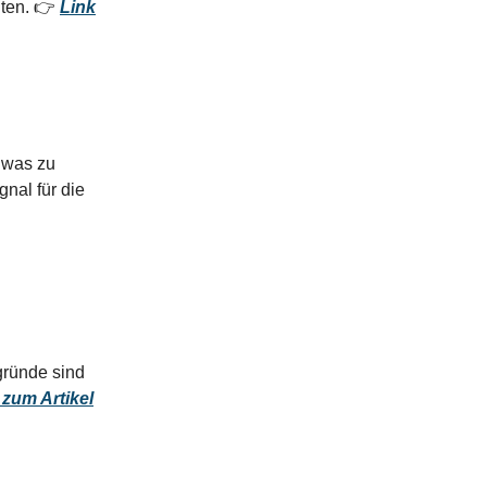
nten. 👉
Link
 was zu
nal für die
gründe sind
 zum Artikel