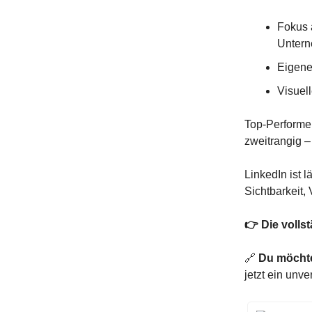
Fokus 
Untern
Eigene
Visuel
Top-Performer
zweitrangig –
LinkedIn ist 
Sichtbarkeit,
👉 Die vollst
🔗
Du möchtes
jetzt ein unv