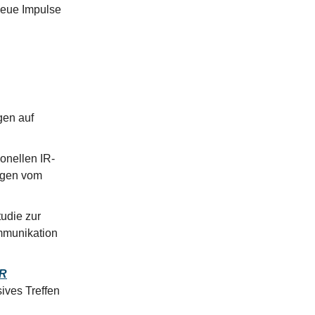
 neue Impulse
gen auf
onellen IR-
ungen vom
udie zur
mmunikation
IR
ives Treffen