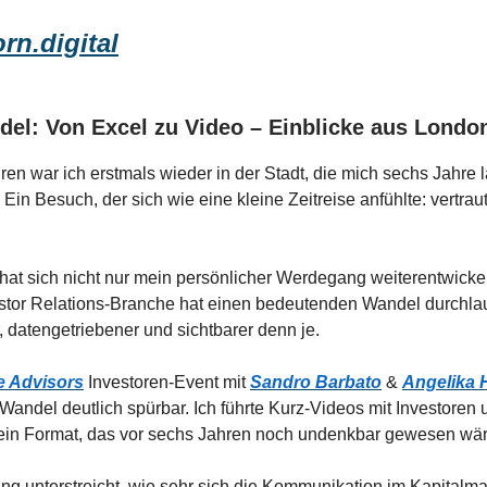
rn.digital
del: Von Excel zu Video – Einblicke aus Londo
ren war ich erstmals wieder in der Stadt, die mich sechs Jahre 
 Ein Besuch, der sich wie eine kleine Zeitreise anfühlte: vertra
t hat sich nicht nur mein persönlicher Werdegang weiterentwicke
estor Relations-Branche hat einen bedeutenden Wandel durchla
er, datengetriebener und sichtbarer denn je.
e Advisors
Investoren-Event mit
Sandro Barbato
&
Angelika 
Wandel deutlich spürbar. Ich führte Kurz-Videos mit Investoren 
 ein Format, das vor sechs Jahren noch undenkbar gewesen wär
ng unterstreicht, wie sehr sich die Kommunikation im Kapitalma