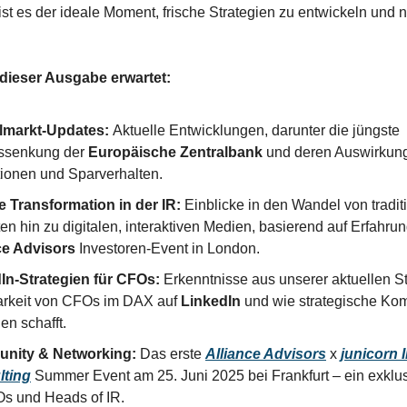
ist es der ideale Moment, frische Strategien zu entwickeln und
dieser Ausgabe erwartet:
lmarkt-Updates:
Aktuelle Entwicklungen, darunter die jüngste
nssenkung der
Europäische Zentralbank
und deren Auswirkun
itionen und Sparverhalten.
le Transformation in der IR:
Einblicke in den Wandel von traditi
en hin zu digitalen, interaktiven Medien, basierend auf Erfahr
ce Advisors
Investoren-Event in London.
In-Strategien für CFOs:
Erkenntnisse aus unserer aktuellen St
arkeit von CFOs im DAX auf
LinkedIn
und wie strategische Ko
en schafft.
nity & Networking:
Das erste
Alliance Advisors
x
junicorn 
lting
Summer Event am 25. Juni 2025 bei Frankfurt – ein exklus
Os und Heads of IR.