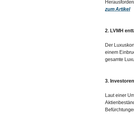
Herausforder
zum Artikel
2. LVMH
entt
Der Luxuskon
einem Einbruc
gesamte Lux
3. Investore
Laut einer U
Aktienbeständ
Befürchtunge