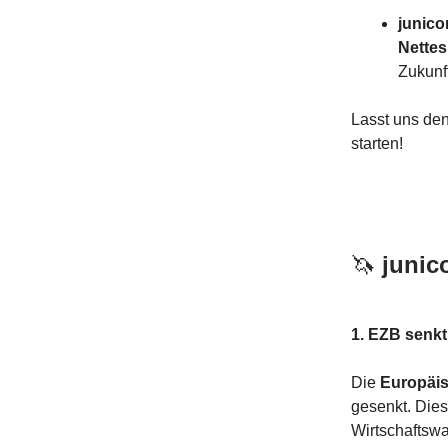
junicor
Nette
Zukunf
Lasst uns den
starten!
🦄
junico
1. EZB senkt
Die
Europäis
gesenkt. Dies
Wirtschaftsw