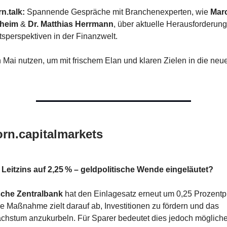
n.talk:
Spannende Gespräche mit Branchenexperten, wie
Mar
sheim
&
Dr. Matthias Herrmann
, über aktuelle Herausforderun
tsperspektiven in der Finanzwelt.
 Mai nutzen, um mit frischem Elan und klaren Zielen in die neu
rn.capitalmarkets
 Leitzins auf 2,25 % – geldpolitische Wende eingeläutet?
che Zentralbank
hat den Einlagesatz erneut um 0,25 Prozent
e Maßnahme zielt darauf ab, Investitionen zu fördern und das
achstum anzukurbeln. Für Sparer bedeutet dies jedoch möglich