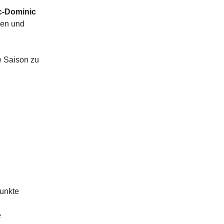
c-Dominic
gen und
e Saison zu
punkte
e