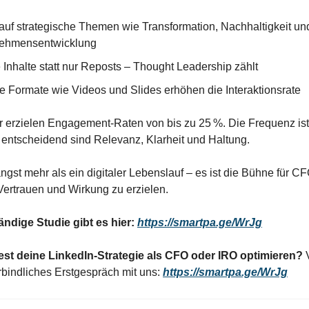
auf strategische Themen wie Transformation, Nachhaltigkeit un
ehmensentwicklung
 Inhalte statt nur Reposts – Thought Leadership zählt
le Formate wie Videos und Slides erhöhen die Interaktionsrate
 erzielen Engagement-Raten von bis zu 25 %. Die Frequenz ist
 entscheidend sind Relevanz, Klarheit und Haltung.
längst mehr als ein digitaler Lebenslauf – es ist die Bühne für C
 Vertrauen und Wirkung zu erzielen.
ändige Studie gibt es hier:
https://smartpa.ge/WrJg
t deine LinkedIn-Strategie als CFO oder IRO optimieren?
V
erbindliches Erstgespräch mit uns:
https://smartpa.ge/WrJg