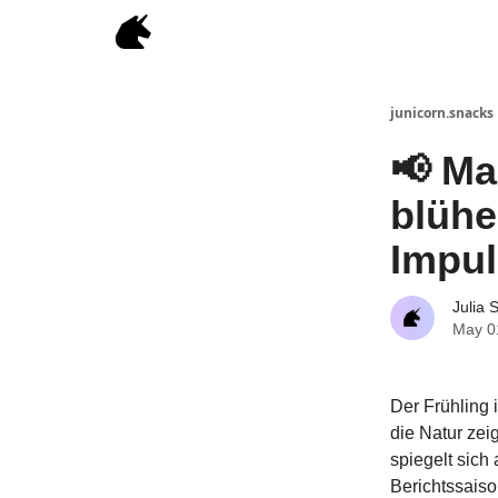
junicorn.snacks
📢 Ma
blüh
Impul
Julia 
May 0
Der Frühling 
die Natur zei
spiegelt sich
Berichtssais