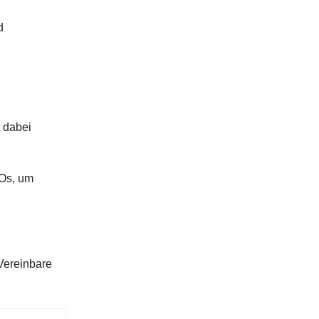
d
 dabei
FOs, um
ereinbare