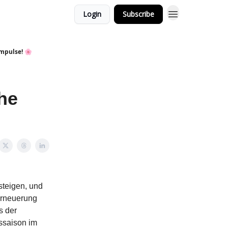
Login
Subscribe
Impulse! 🌸
he
steigen, und
 Erneuerung
s der
ssaison im