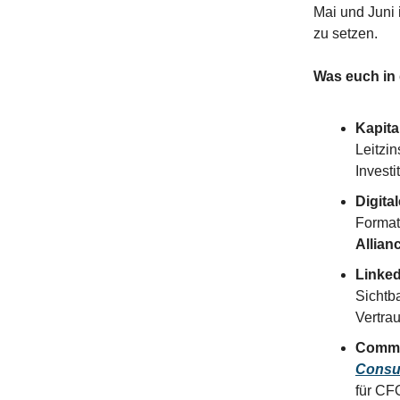
Mai und Juni 
zu setzen.
Was euch in 
Kapita
Leitzi
Invest
Digita
Format
Allian
Linked
Sichtb
Vertrau
Commu
Consu
für CF