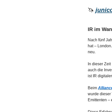
🦄
junico
IR im Wan
Nach fünf Jah
hat – London.
neu.
In dieser Zei
auch die Inv
ist IR digital
Beim
Allianc
wurde dieser 
Emittenten –
Diese Erfahru