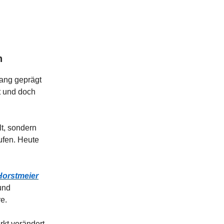
n
lang geprägt
ut und doch
lt, sondern
ufen. Heute
Horstmeier
und
e.
rkt verändert